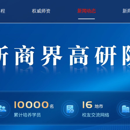
课程
权威师资
新闻动态
新