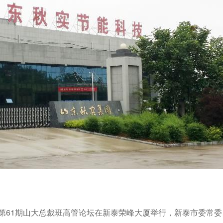
第61期山大总裁班高管论坛在新泰荣峰大厦举行，新泰市委常委