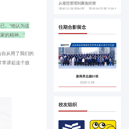
从规范管理到聚焦经营
课程从强调制度、系统的完善与执行，转
从老板提升到团队行动
从老板个人学习到带领核心团队集体学习
已。”他认为这
往期合影留念
从改变认知到落地方案
从通过学习提升企业决策层经营管理认知
家的精神。”
浩自从用了我们的
常常讲起这个故
新商界总裁61班
2025-3-28
校友组织